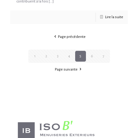
contribuent à la fois
[…]
Lire la suite
Page précédente
1
2
3
4
5
6
7
Page suivante