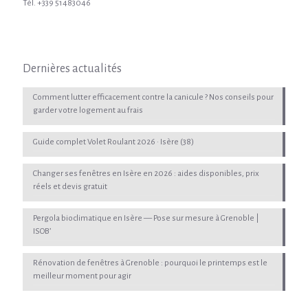
Tél. +339 51483046
Dernières actualités
Comment lutter efficacement contre la canicule ? Nos conseils pour
garder votre logement au frais
Guide complet Volet Roulant 2026 · Isère (38)
Changer ses fenêtres en Isère en 2026 : aides disponibles, prix
réels et devis gratuit
Pergola bioclimatique en Isère — Pose sur mesure à Grenoble |
ISOB’
Rénovation de fenêtres à Grenoble : pourquoi le printemps est le
meilleur moment pour agir