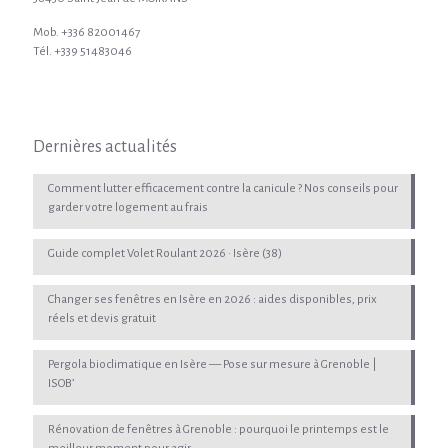
Mob. +336 82001467
Tél. +339 51483046
Dernières actualités
Comment lutter efficacement contre la canicule ? Nos conseils pour
garder votre logement au frais
Guide complet Volet Roulant 2026 · Isère (38)
Changer ses fenêtres en Isère en 2026 : aides disponibles, prix
réels et devis gratuit
Pergola bioclimatique en Isère — Pose sur mesure à Grenoble |
ISOB’
Rénovation de fenêtres à Grenoble : pourquoi le printemps est le