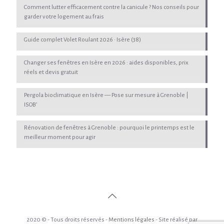
Comment lutter efficacement contre la canicule ? Nos conseils pour
garder votre logement au frais
Guide complet Volet Roulant 2026 · Isère (38)
Changer ses fenêtres en Isère en 2026 : aides disponibles, prix
réels et devis gratuit
Pergola bioclimatique en Isère — Pose sur mesure à Grenoble |
ISOB’
Rénovation de fenêtres à Grenoble : pourquoi le printemps est le
meilleur moment pour agir
2020 © - Tous droits réservés -
Mentions légales
- Site réalisé par