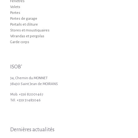
Fenêtres
Volets
Portes
Portes de garage
Portails et clôture
Stores et moustiquaires
Vérandas et pergolas
Garde corps
ISOB’
34, Chemin du MONNET
38430 Saint Jean de MOIRANS
Mob. +336 82001467
Tél. +339 51483046
Dernières actualités